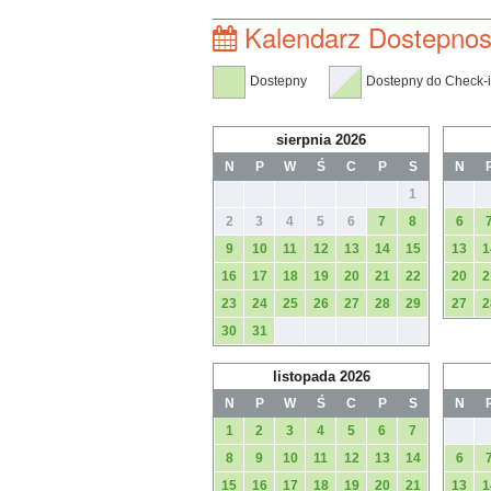
Kalendarz Dostepnos
Dostepny
Dostepny do Check-
sierpnia 2026
N
P
W
Ś
C
P
S
N
1
2
3
4
5
6
7
8
6
9
10
11
12
13
14
15
13
1
16
17
18
19
20
21
22
20
2
23
24
25
26
27
28
29
27
2
30
31
listopada 2026
N
P
W
Ś
C
P
S
N
1
2
3
4
5
6
7
8
9
10
11
12
13
14
6
15
16
17
18
19
20
21
13
1