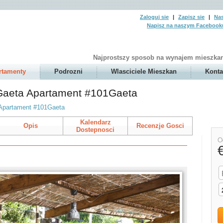
Zaloguj sie
|
Zapisz sie
|
Nas
Napisz na naszym Facebook
Najprostszy sposob na wynajem mieszkan
rtamenty
Podrozni
Wlasciciele Mieszkan
Konta
 Gaeta Apartament #101Gaeta
Apartament #101Gaeta
Kalendarz
Opis
Recenzje Gosci
Dostepnosci
O