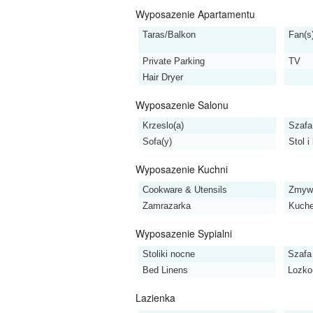
Wyposazenie Apartamentu
Taras/Balkon
Fan(s
Private Parking
TV
Hair Dryer
Wyposazenie Salonu
Krzeslo(a)
Szafa
Sofa(y)
Stol i
Wyposazenie Kuchni
Cookware & Utensils
Zmyw
Zamrazarka
Kuch
Wyposazenie Sypialni
Stoliki nocne
Szafa
Bed Linens
Lozko
Lazienka