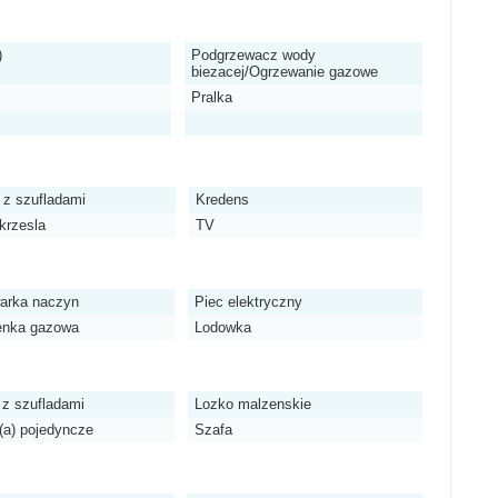
)
Podgrzewacz wody
biezacej/Ogrzewanie gazowe
Pralka
 z szufladami
Kredens
 krzesla
TV
arka naczyn
Piec elektryczny
enka gazowa
Lodowka
 z szufladami
Lozko malzenskie
(a) pojedyncze
Szafa