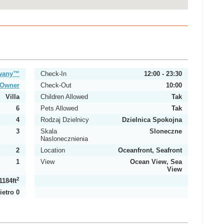
owany™
Check-In
12:00 - 23:30
y Owner
Check-Out
10:00
Villa
Children Allowed
Tak
6
Pets Allowed
Tak
4
Rodzaj Dzielnicy
Dzielnica Spokojna
3
Skala
Sloneczne
Naslonecznienia
2
Location
Oceanfront, Seafront
1
View
Ocean View, Sea
View
2
1184ft
ietro 0