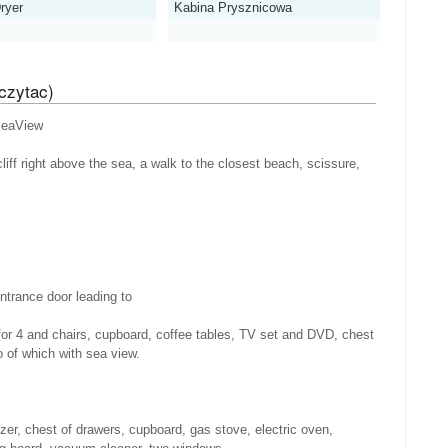
ryer
Kabina Prysznicowa
czytac)
 SeaView
cliff right above the sea, a walk to the closest beach, scissure,
ntrance door leading to
for 4 and chairs, cupboard, coffee tables, TV set and DVD, chest
o of which with sea view.
zzer, chest of drawers, cupboard, gas stove, electric oven,