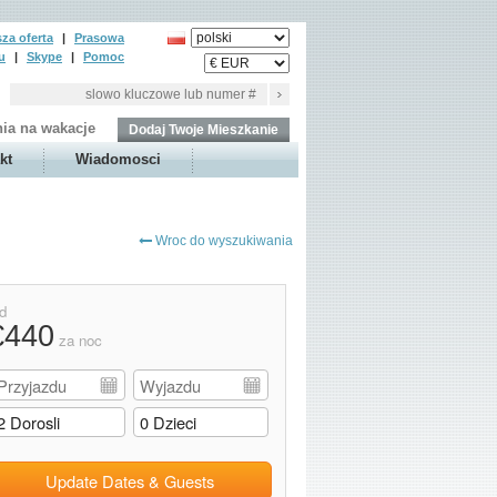
za oferta
|
Prasowa
u
|
Skype
|
Pomoc
ia na wakacje
Dodaj Twoje Mieszkanie
kt
Wiadomosci
Wroc do wyszukiwania
d
€440
za noc
Update Dates & Guests