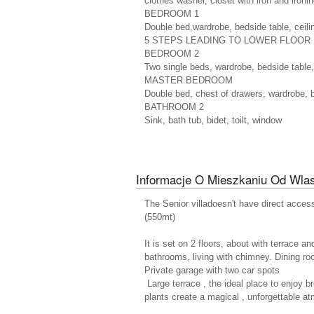
clothes washer, closet with iron and iron
BEDROOM 1
Double bed,wardrobe, bedside table, ceili
5 STEPS LEADING TO LOWER FLOOR
BEDROOM 2
Two single beds, wardrobe, bedside table,
MASTER BEDROOM
Double bed, chest of drawers, wardrobe, be
BATHROOM 2
Sink, bath tub, bidet, toilt, window
Informacje O Mieszkaniu Od Wlas
The Senior villadoesn't have direct access 
(550mt)
It is set on 2 floors, about with terrace an
bathrooms, living with chimney. Dining r
Private garage with two car spots
Large terrace , the ideal place to enjoy b
plants create a magical , unforgettable a