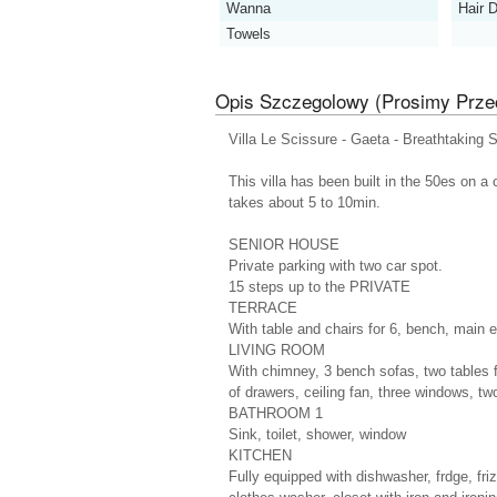
Wanna
Hair D
Towels
Opis Szczegolowy (Prosimy Prze
Villa Le Scissure - Gaeta - Breathtaking
This villa has been built in the 50es on a 
takes about 5 to 10min.
SENIOR HOUSE
Private parking with two car spot.
15 steps up to the PRIVATE
TERRACE
With table and chairs for 6, bench, main e
LIVING ROOM
With chimney, 3 bench sofas, two tables 
of drawers, ceiling fan, three windows, tw
BATHROOM 1
Sink, toilet, shower, window
KITCHEN
Fully equipped with dishwasher, frdge, fri