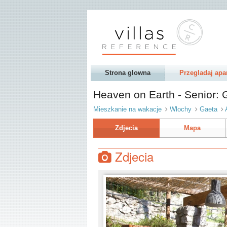
Strona glowna
Przegladaj apa
Heaven on Earth - Senior:
Mieszkanie na wakacje
Wlochy
Gaeta
Zdjecia
Mapa
Zdjecia