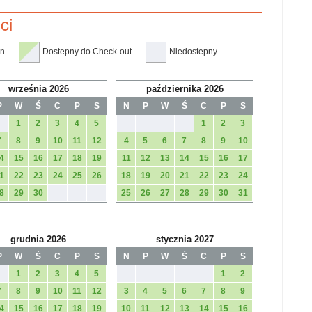
ci
in
Dostepny do Check-out
Niedostepny
września 2026
października 2026
P
W
Ś
C
P
S
N
P
W
Ś
C
P
S
1
2
3
4
5
1
2
3
7
8
9
10
11
12
4
5
6
7
8
9
10
4
15
16
17
18
19
11
12
13
14
15
16
17
1
22
23
24
25
26
18
19
20
21
22
23
24
8
29
30
25
26
27
28
29
30
31
grudnia 2026
stycznia 2027
P
W
Ś
C
P
S
N
P
W
Ś
C
P
S
1
2
3
4
5
1
2
7
8
9
10
11
12
3
4
5
6
7
8
9
4
15
16
17
18
19
10
11
12
13
14
15
16