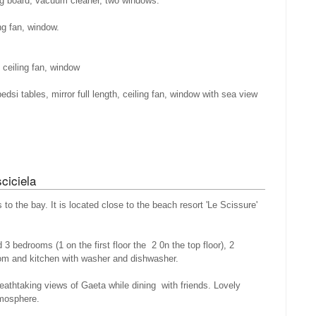
ing board, vacuum cleaner, two windows.
ng fan, window.
 ceiling fan, window
dsi tables, mirror full length, ceiling fan, window with sea view
ciciela
to the bay. It is located close to the beach resort 'Le Scissure'
d 3 bedrooms (1 on the first floor the 2 0n the top floor), 2
oom and kitchen with washer and dishwasher.
reathtaking views of Gaeta while dining with friends. Lovely
tmosphere.