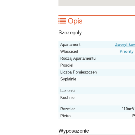
Opis
Szczegoly
Apartament
Zweryfik
Wlasciciel
Priorit
Rodzaj Apartamentu
Posciel
Liczba Pomieszczen
Sypialnie
Lazienki
Kuchnie
2
Rozmiar
110m
/
Pietro
P
Wyposazenie