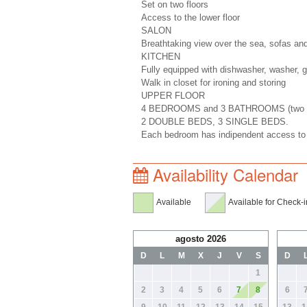
Set on two floors
Access to the lower floor
SALON
Breathtaking view over the sea, sofas and
KITCHEN
Fully equipped with dishwasher, washer, 
Walk in closet for ironing and storing
UPPER FLOOR
4 BEDROOMS and 3 BATHROOMS (two sh
2 DOUBLE BEDS, 3 SINGLE BEDS.
Each bedroom has indipendent access to 
Availability Calendar
Available
Available for Check-i
agosto 2026
D
L
M
X
J
V
S
D
1
2
3
4
5
6
7
8
6