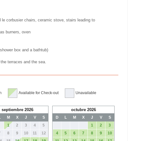
 le corbusier chairs, ceramic stove, stairs leading to
gas burners, oven
ower box and a bathtub)
the terraces and the sea.
n
Available for Check-out
Unavailable
septiembre 2026
octubre 2026
L
M
X
J
V
S
D
L
M
X
J
V
S
1
2
3
4
5
1
2
3
7
8
9
10
11
12
4
5
6
7
8
9
10