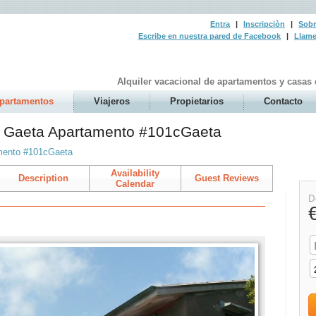
Entra
|
Inscripciòn
|
Sobr
Escribe en nuestra pared de Facebook
|
Llame
Alquiler vacacional de apartamentos y casas
apartamentos
Viajeros
Propietarios
Contacto
r: Gaeta Apartamento #101cGaeta
mento #101cGaeta
Availability
Description
Guest Reviews
Calendar
D