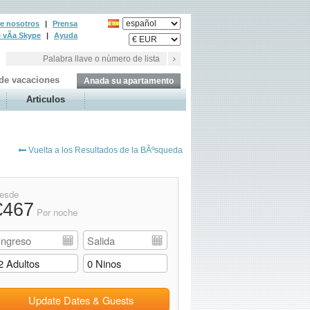
e nosotros
|
Prensa
 vÃ­a Skype
|
Ayuda
 de vacaciones
Anada su apartamento
Articulos
Vuelta a los Resultados de la BÃºsqueda
esde
€467
Por noche
Update Dates & Guests