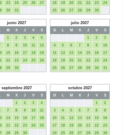
2
23
24
25
26
27
18
19
20
21
22
23
24
9
30
31
25
26
27
28
29
30
junio 2027
julio 2027
L
M
X
J
V
S
D
L
M
X
J
V
S
1
2
3
4
5
1
2
3
7
8
9
10
11
12
4
5
6
7
8
9
10
4
15
16
17
18
19
11
12
13
14
15
16
17
1
22
23
24
25
26
18
19
20
21
22
23
24
8
29
30
25
26
27
28
29
30
31
septiembre 2027
octubre 2027
L
M
X
J
V
S
D
L
M
X
J
V
S
1
2
3
4
1
2
6
7
8
9
10
11
3
4
5
6
7
8
9
3
14
15
16
17
18
10
11
12
13
14
15
16
0
21
22
23
24
25
17
18
19
20
21
22
23
7
28
29
30
24
25
26
27
28
29
30