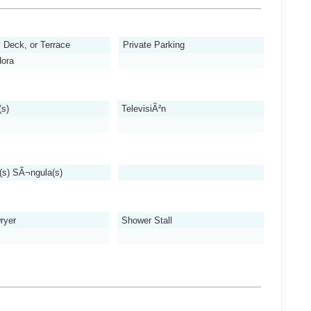
, Deck, or Terrace
Private Parking
dora
(s)
TelevisiÃ²n
s) SÃ¬ngula(s)
ryer
Shower Stall