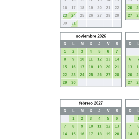
9
10
11
12
13
14
15
13
1
16
17
18
19
20
21
22
20
2
23
24
25
26
27
28
29
27
2
30
31
noviembre 2026
D
L
M
X
J
V
S
D
1
2
3
4
5
6
7
8
9
10
11
12
13
14
6
15
16
17
18
19
20
21
13
1
22
23
24
25
26
27
28
20
2
29
30
27
2
febrero 2027
D
L
M
X
J
V
S
D
1
2
3
4
5
6
7
8
9
10
11
12
13
7
14
15
16
17
18
19
20
14
1