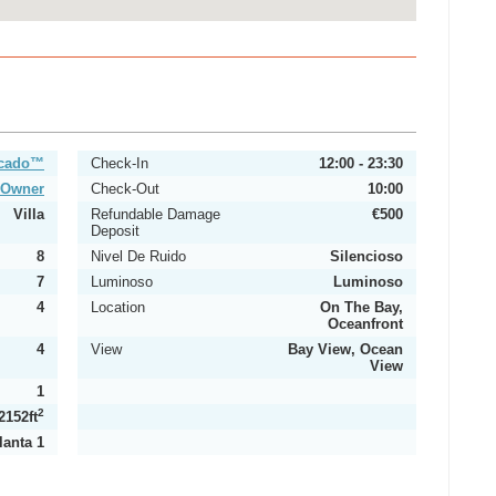
icado™
Check-In
12:00 - 23:30
y Owner
Check-Out
10:00
Villa
Refundable Damage
€500
Deposit
8
Nivel De Ruido
Silencioso
7
Luminoso
Luminoso
4
Location
On The Bay,
Oceanfront
4
View
Bay View, Ocean
View
1
2
2152ft
lanta 1