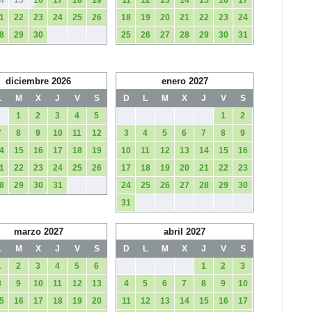
4
15
16
17
18
19
11
12
13
14
15
16
17
1
22
23
24
25
26
18
19
20
21
22
23
24
8
29
30
25
26
27
28
29
30
31
diciembre 2026
enero 2027
L
M
X
J
V
S
D
L
M
X
J
V
S
1
2
3
4
5
1
2
7
8
9
10
11
12
3
4
5
6
7
8
9
4
15
16
17
18
19
10
11
12
13
14
15
16
1
22
23
24
25
26
17
18
19
20
21
22
23
8
29
30
31
24
25
26
27
28
29
30
31
marzo 2027
abril 2027
L
M
X
J
V
S
D
L
M
X
J
V
S
1
2
3
4
5
6
1
2
3
8
9
10
11
12
13
4
5
6
7
8
9
10
5
16
17
18
19
20
11
12
13
14
15
16
17