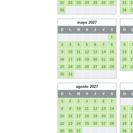
21
22
23
24
25
26
27
21
2
28
28
2
mayo 2027
D
L
M
X
J
V
S
D
1
2
3
4
5
6
7
8
6
9
10
11
12
13
14
15
13
1
16
17
18
19
20
21
22
20
2
23
24
25
26
27
28
29
27
2
30
31
agosto 2027
D
L
M
X
J
V
S
D
1
2
3
4
5
6
7
8
9
10
11
12
13
14
5
15
16
17
18
19
20
21
12
1
22
23
24
25
26
27
28
19
2
29
30
31
26
2