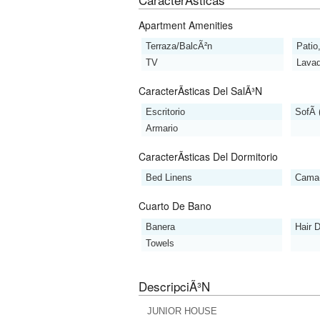
Apartment Amenities
Terraza/BalcÃ²n
Patio
TV
Lava
CaracterÃ­sticas Del SalÃ³n
Escritorio
SofÃ 
Armario
CaracterÃ­sticas Del Dormitorio
Bed Linens
Cama(
Cuarto De Bano
Banera
Hair D
Towels
DescripciÃ³n
JUNIOR HOUSE