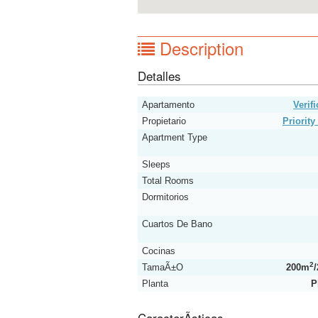
Description
Detalles
Apartamento
Verif
Propietario
Priorit
Apartment Type
Sleeps
Total Rooms
Dormitorios
Cuartos De Bano
Cocinas
2
TamaÃ±o
200m
/
Planta
P
CaracterÃ­sticas